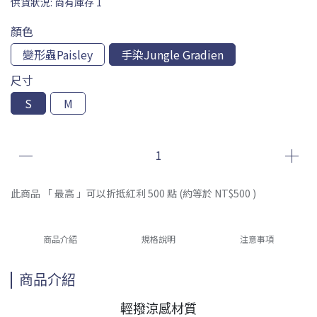
供貨狀況:
尚有庫存 1
顏色
變形蟲Paisley
手染Jungle Gradien
尺寸
S
M
此商品 「 最高 」可以折抵紅利
500
點 (約等於
NT$500
)
商品介紹
規格說明
注意事項
商品介紹
輕撥涼感材質