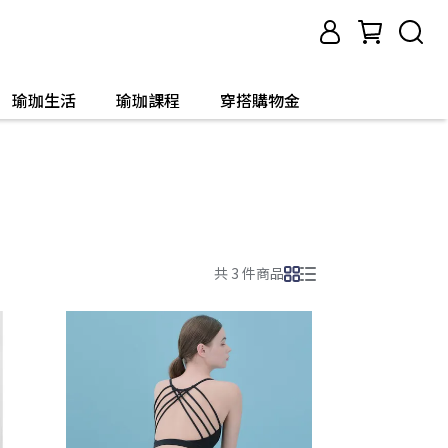
瑜珈生活
瑜珈課程
穿搭購物金
共 3 件商品