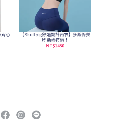
衩背心
【Skullpig舒適設計內衣】多線條美
背 斷碼特價！
NT$1450