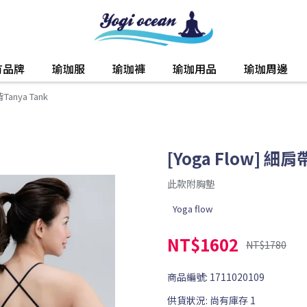
有品牌
瑜珈服
瑜珈褲
瑜珈用品
瑜珈周邊
Tanya Tank
[Yoga Flow] 細
此款附胸墊
Yoga flow
NT$1602
NT$1780
商品編號:
1711020109
供貨狀況:
尚有庫存 1