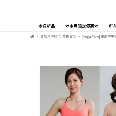
本週新品
💖本月限定優惠💖
所
喜氣洋洋紅色
,
零碼折扣
[Yoga Flow] 細肩帶美背