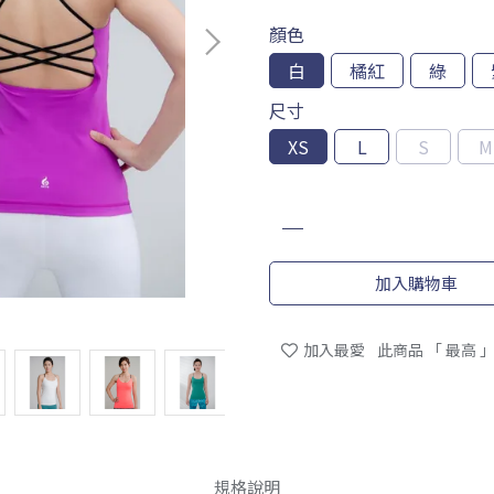
顏色
白
橘紅
綠
尺寸
XS
L
S
M
加入購物車
加入最愛
此商品 「 最高
規格說明