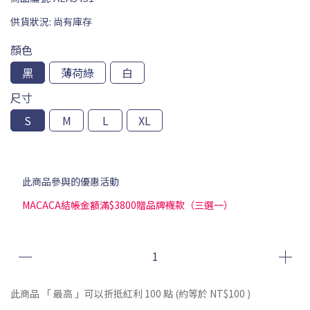
供貨狀況:
尚有庫存
顏色
黑
薄荷綠
白
尺寸
S
M
L
XL
此商品參與的優惠活動
MACACA結帳金額滿$3800贈品牌襪款（三選一）
此商品 「 最高 」可以折抵紅利
100
點 (約等於
NT$100
)