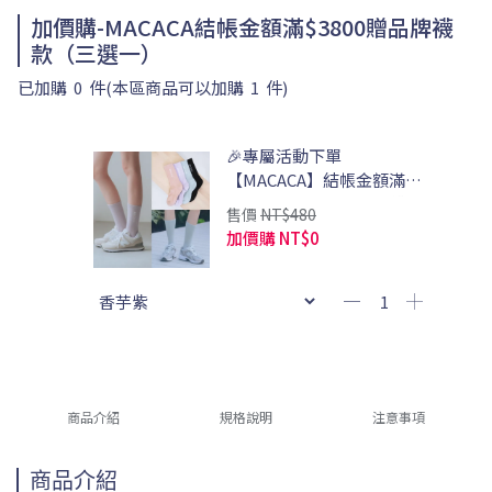
加價購-MACACA結帳金額滿$3800贈品牌襪
款（三選一）
已加購
0
件
(本區商品可以加購
1
件)
🎉專屬活動下單
【MACACA】結帳金額滿
$3800 贈踩上雲端中筒襪(請
售價
NT$480
自行計算)
加價購
NT$0
商品介紹
規格說明
注意事項
商品介紹