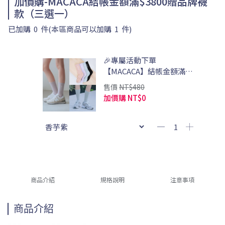
加價購-MACACA結帳金額滿$3800贈品牌襪
款（三選一）
已加購
0
件
(本區商品可以加購
1
件)
🎉專屬活動下單
【MACACA】結帳金額滿
$3800 贈踩上雲端中筒襪(請
售價
NT$480
自行計算)
加價購
NT$0
商品介紹
規格說明
注意事項
商品介紹