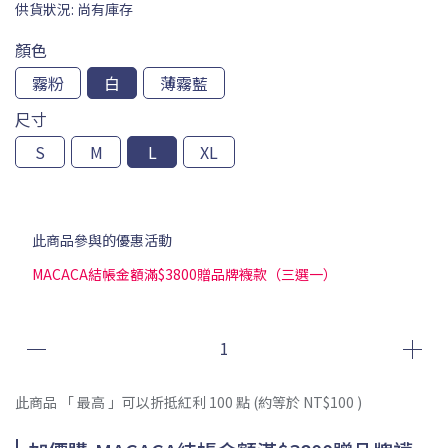
供貨狀況:
尚有庫存
顏色
霧粉
白
薄霧藍
尺寸
S
M
L
XL
此商品參與的優惠活動
MACACA結帳金額滿$3800贈品牌襪款（三選一）
此商品 「 最高 」可以折抵紅利
100
點 (約等於
NT$100
)