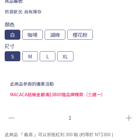
商品編號:
供貨狀況:
尚有庫存
顏色
白
咖啡
湖綠
櫻花粉
尺寸
S
M
L
XL
此商品參與的優惠活動
MACACA結帳金額滿$3800贈品牌襪款（三選一）
此商品 「 最高 」可以折抵紅利
300
點 (約等於
NT$300
)