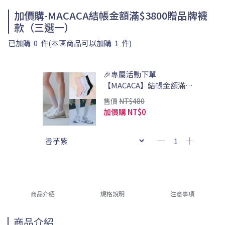
加價購-MACACA結帳金額滿$3800贈品牌襪
款（三選一）
已加購
0
件
(本區商品可以加購
1
件)
🎉專屬活動下單
【MACACA】結帳金額滿
$3800 贈踩上雲端中筒襪(請
售價
NT$480
自行計算)
加價購
NT$0
商品介紹
規格說明
注意事項
商品介紹