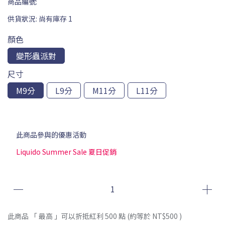
商品編號:
供貨狀況:
尚有庫存 1
顏色
變形蟲派對
尺寸
M9分
L9分
M11分
L11分
此商品參與的優惠活動
Liquido Summer Sale 夏日促銷
此商品 「 最高 」可以折抵紅利
500
點 (約等於
NT$500
)