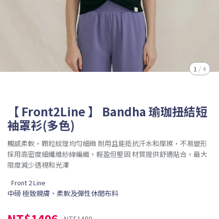
1
/
4
【 Front2Line 】 Bandha 瑜珈扭結短
袖罩衫(多色)
觸感柔軟，顆粒紋理均勻細緻 耐用且能抵抗汗水和摩擦，不易變形
採用高密度細纖維紗線編織，輕盈但堅固 材質提供舒適貼合，最大
限度減少透視和光澤
Front 2 Line
中磅 極致親膚、柔軟及彈性休閒布料
NT$1406