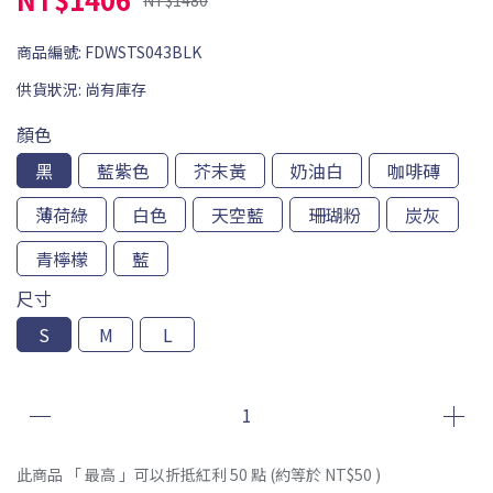
NT$1480
商品編號:
FDWSTS043BLK
供貨狀況:
尚有庫存
顏色
黑
藍紫色
芥末黃
奶油白
咖啡磚
薄荷綠
白色
天空藍
珊瑚粉
炭灰
青檸檬
藍
尺寸
S
M
L
此商品 「 最高 」可以折抵紅利
50
點 (約等於
NT$50
)