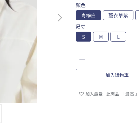
顏色
青檸白
薰衣草紫
尺寸
S
M
L
加入購物車
加入最愛
此商品 「 最高