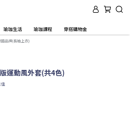
瑜珈生活
瑜珈課程
穿搭購物金
韓國品牌(長袖上衣)
】短版運動風外套(共4色)
性佳