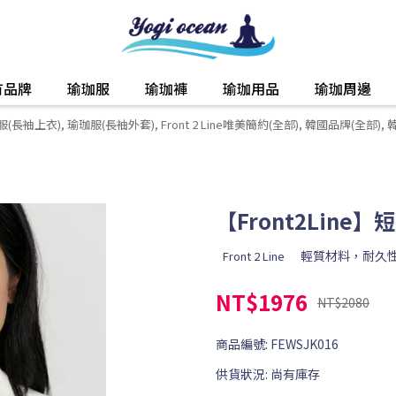
有品牌
瑜珈服
瑜珈褲
瑜珈用品
瑜珈周邊
服(長袖上衣)
,
瑜珈服(長袖外套)
,
Front 2 Line唯美簡約(全部)
,
韓國品牌(全部)
,
【Front2Line
輕質材料，耐久
Front 2 Line
NT$1976
NT$2080
商品編號:
FEWSJK016
供貨狀況:
尚有庫存