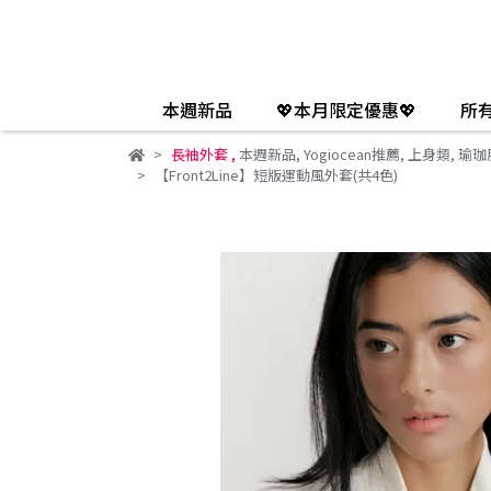
本週新品
💖本月限定優惠💖
所
長袖外套
,
本週新品
,
Yogiocean推薦
,
上身類
,
瑜珈
【Front2Line】短版運動風外套(共4色)