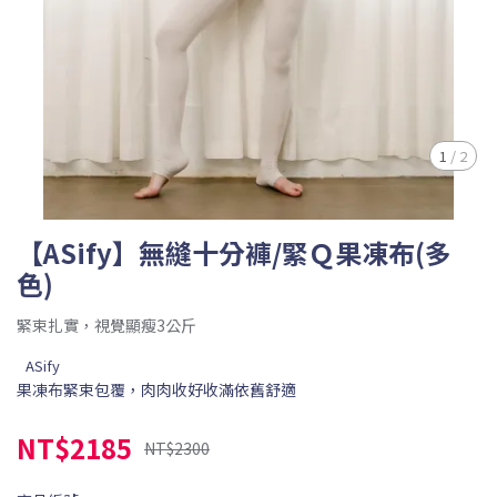
1
/
2
【ASify】無縫十分褲/緊Ｑ果凍布(多
色)
緊束扎實，視覺顯瘦3公斤
ASify
果凍布緊束包覆，肉肉收好收滿依舊舒適
NT$2185
NT$2300