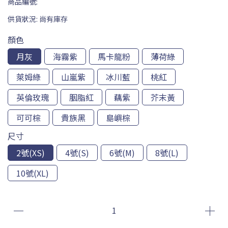
商品編號:
供貨狀況:
尚有庫存
顏色
月灰
海霧紫
馬卡龍粉
薄荷綠
萊姆綠
山嵐紫
冰川藍
桃紅
英倫玫瑰
胭脂紅
藕紫
芥末黃
可可棕
貴族黑
島嶼棕
尺寸
2號(XS)
4號(S)
6號(M)
8號(L)
10號(XL)