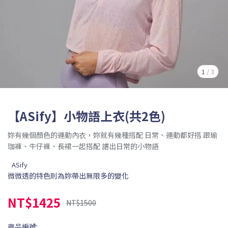
1
/
3
【ASify】小物語上衣(共2色)
妳有幾個顏色的運動內衣，妳就有幾種搭配 日常、運動都好搭 跟瑜
珈褲、牛仔褲、長裙一起搭配 譜出日常的小物語
ASify
微微透的特色則為妳帶出無限多的變化
NT$1425
NT$1500
商品編號: