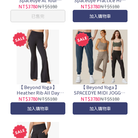
Spacedye At Your
Spacedye Practice High
Leisure Bootcut Pant 時
Waisted Pant 高腰微喇叭
NT$3780
NT$5180
NT$3780
NT$5180
尚度假微喇叭褲
褲(共5色)
已售完
加入購物車
【 Beyond Yoga 】
【 Beyond Yoga 】
Heather Rib All Day
SPACEDYE MIDI JOGGER
Flare Pant 高腰舒適修身
舒適修身束腿褲
NT$3780
NT$5180
NT$3780
NT$5180
喇叭褲
加入購物車
加入購物車