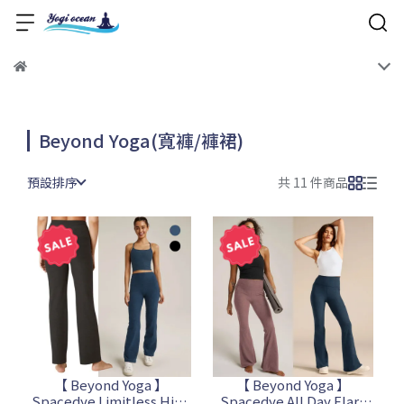
Beyond Yoga(寬褲/褲裙)
預設排序
共 11 件商品
【 Beyond Yoga 】
【 Beyond Yoga 】
Spacedye Limitless High
Spacedye All Day Flare